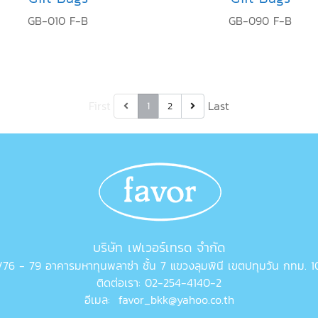
GB-010 F-B
GB-090 F-B
First
Last
1
2
บริษัท เฟเวอร์เทรด จำกัด
76 - 79 อาคารมหาทุนพลาซ่า ชั้น 7 แขวงลุมพินี เขตปทุมวัน กทม. 
ติดต่อเรา: 02-254-4140-2
อีเมล: favor_bkk@yahoo.co.th